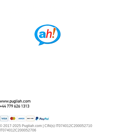
Teljesen visszatérítendő előleg
érkezés előtt 30 nappal történő
lemondás esetén
www.pugliah.com
+44 779 626 1313
© 2017-2025 Pugliah.com | CIN(s) IT074012C200052710
IT074012C200052706