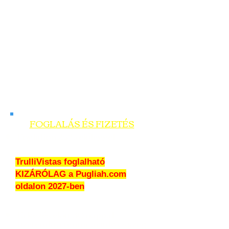
FOGLALÁS ÉS FIZETÉS
Foglaljon 25% előleggel
TrulliVistas foglalható
KIZÁRÓLAG a Pugliah.com
oldalon 2027-ben
Érkezés előtt 30 nappal
fizetendő a fennmaradó összeg