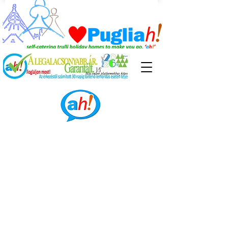
Elérhetőség és foglalás
Válts Emg;osj>>